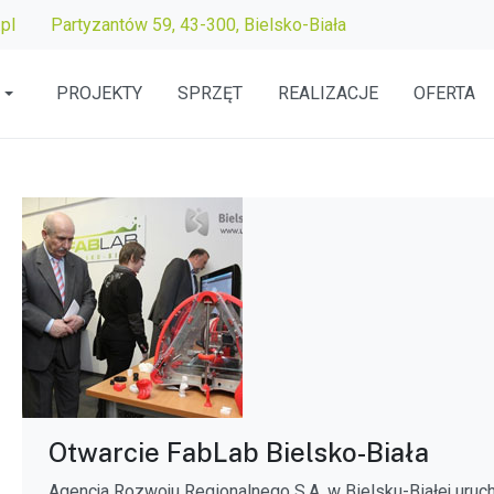
pl
Partyzantów 59, 43-300, Bielsko-Biała
PROJEKTY
SPRZĘT
REALIZACJE
OFERTA
Otwarcie FabLab Bielsko-Biała
Agencja Rozwoju Regionalnego S.A. w Bielsku-Białej uruc