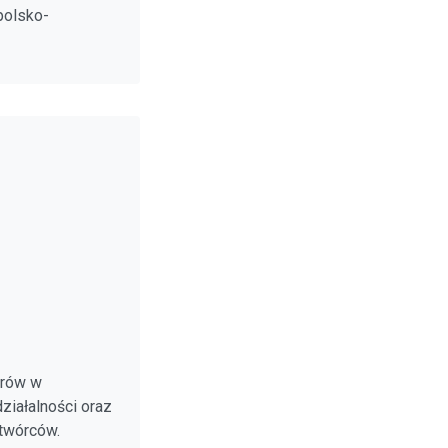
polsko-
orów w
ziałalności oraz
twórców.