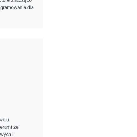
tóre znacząco
ogramowania dla
woju
nerami ze
owych i