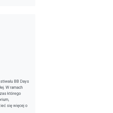
estiwalu BB Days
łej. W ramach
czas którego
rium,
eć się więcej o