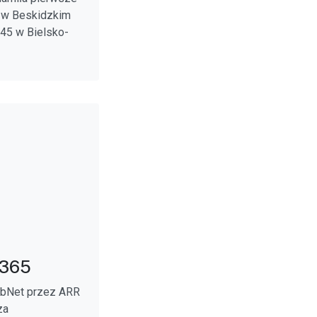
o w Beskidzkim
 45 w Bielsko-
 365
abNet przez ARR
za