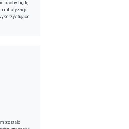
ne osoby będą
u robotyzacji
wykorzystujące
um zostało